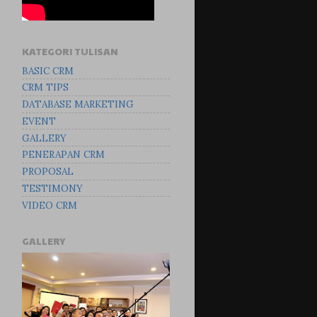
KATEGORI TULISAN
BASIC CRM
CRM TIPS
DATABASE MARKETING
EVENT
GALLERY
PENERAPAN CRM
PROPOSAL
TESTIMONY
VIDEO CRM
GALLERY