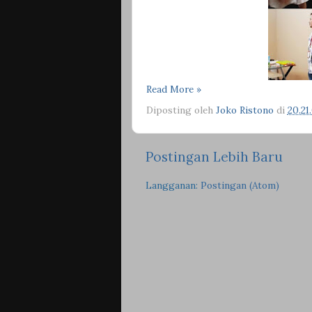
Read More »
Diposting oleh
Joko Ristono
di
20.21
Postingan Lebih Baru
Langganan:
Postingan (Atom)