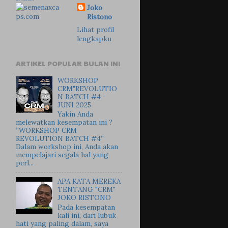
Joko
Ristono
Lihat profil
lengkapku
ARTIKEL POPULAR BULAN INI
WORKSHOP
CRM"REVOLUTIO
N BATCH #4 -
JUNI 2025
Yakin Anda
melewatkan kesempatan ini ?
“WORKSHOP CRM
REVOLUTION BATCH #4”
Dalam workshop ini, Anda akan
mempelajari segala hal yang
perl...
APA KATA MEREKA
TENTANG "CRM"
JOKO RISTONO
Pada kesempatan
kali ini, dari lubuk
hati yang paling dalam, saya