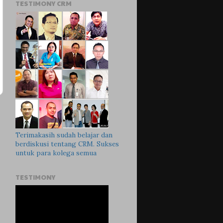
TESTIMONY CRM
Terimakasih sudah belajar dan
berdiskusi tentang CRM. Sukses
untuk para kolega semua
TESTIMONY