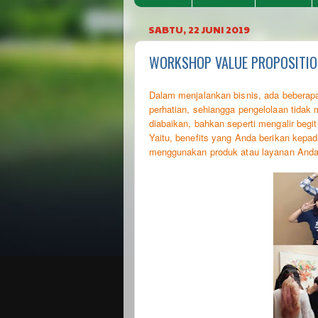
SABTU, 22 JUNI 2019
WORKSHOP VALUE PROPOSITION
Dalam menjalankan bisnis, ada beberapa
perhatian, sehiangga pengelolaan tidak
diabaikan, bahkan seperti mengalir be
Yaitu, benefits yang Anda berikan kepa
menggunakan produk atau layanan Anda