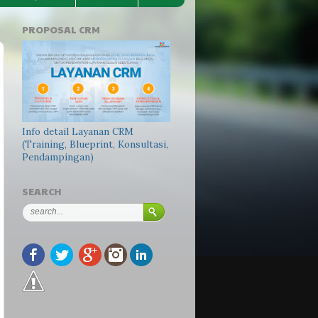
PROPOSAL CRM
Info detail Layanan CRM
(Training, Blueprint, Konsultasi,
Pendampingan)
SEARCH