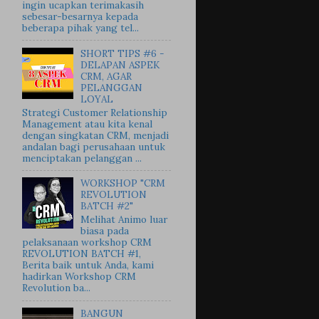
ingin ucapkan terimakasih
sebesar-besarnya kepada
beberapa pihak yang tel...
SHORT TIPS #6 -
DELAPAN ASPEK
CRM, AGAR
PELANGGAN
LOYAL
Strategi Customer Relationship
Management atau kita kenal
dengan singkatan CRM, menjadi
andalan bagi perusahaan untuk
menciptakan pelanggan ...
WORKSHOP "CRM
REVOLUTION
BATCH #2"
Melihat Animo luar
biasa pada
pelaksanaan workshop CRM
REVOLUTION BATCH #1,
Berita baik untuk Anda, kami
hadirkan Workshop CRM
Revolution ba...
BANGUN