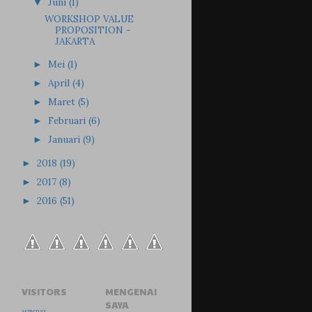
Juni
(1)
▼
WORKSHOP VALUE
PROPOSITION -
JAKARTA
Mei
(1)
►
April
(4)
►
Maret
(5)
►
Februari
(6)
►
Januari
(9)
►
2018
(19)
►
2017
(8)
►
2016
(51)
►
VISITORS
MENGENAI
SAYA
semenax