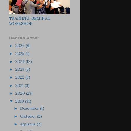
TRAINING, SEMINAR,
WORKSHOP
DAFTAR ARSIP
2026
(8)
►
2025
(1)
►
2024
(12)
►
2023
(3)
►
2022
(5)
►
2021
(3)
►
2020
(23)
►
2019
(31)
▼
Desember
(1)
►
Oktober
(2)
►
Agustus
(2)
►