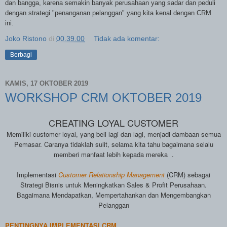
dan bangga, karena semakin banyak perusahaan yang sadar dan peduli
dengan strategi "penanganan pelanggan" yang kita kenal dengan CRM
ini.
Joko Ristono
di
00.39.00
Tidak ada komentar:
Berbagi
KAMIS, 17 OKTOBER 2019
WORKSHOP CRM OKTOBER 2019
CRE
ATING LOYAL CUSTOMER
M
emiliki customer loyal, yang beli lagi dan lagi, menjadi dambaan semua
Pemasar.
Caranya tidaklah sulit, selama kita tahu ba
ga
imana selal
u
memberi manfaat lebih kepa
da mereka
.
Implementasi
Customer Relationship Management
(CRM) sebagai
Strategi Bisnis untuk Meningkatkan Sales & Profit Perusahaan.
Bagaimana Mendapatkan, Mempertahankan dan Mengembangkan
Pelanggan
PENTINGNYA IMPLEMENTASI CRM