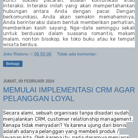
Kunci sukses pacaran, adalah komunikasi atau
interaksi. Interaksi inilah yang akan mempertahankan
hubungan antara Anda dengan pacar. Dengan
berkomunikasi, Anda akan semakin memahaminya,
Anda berinteraksi dalam bentuk memberikan perhatian,
memberikan kasih sayang. Nge-date seminggu sekali
untuk berduaan dalam suas
a
na romantis, makam
malam, nonton bisokop, ke toko buku atau ke tempat
wisata berdua.
Joko Ristono
di
06.50.00
Tidak ada komentar:
Berbagi
JUMAT, 09 FEBRUARI 2024
MEMULAI IMPLEMENTASI CRM AGAR
PELANGGAN LOYAL
Secara alami, sebuah organisasi tanpa disadari sudah
menjalankan CRM, customer relationship management.
Kenapa tidak menyadari? Ya karena ujung dari bisnis
adalah adanya pelanggan yang membeli produk /
layanan kita. Oleh karena itu, pada dasarnya menjaga