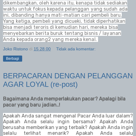
dikembangkan, oleh karena itu, kenapa tidak sediakan
waktu untuk fokus kepada pelanggan yang sudah ada
ini, dibanding hanya mati-matian cari pembeli baru.
Yang ketiga, pembeli yang dicueki, tidak diperhatikan
bisa menjadi teroris di kemudian hari, mereka bisa
menyebarkan berita buruk tentang bisnis / layanan
Anda kepada orang2 yang mereka kenal.
Joko Ristono
di
15.28.00
Tidak ada komentar:
Berbagi
BERPACARAN DENGAN PELANGGAN
AGAR LOYAL (re-post)
Bagaimana Anda memperlakukan pacar? Apalagi bila
pacar yang baru jadian..!
Apakah Anda sangat mengenal Pacar Anda luar dalam?
Apakah Anda selalu ingin bersama? Apakah Anda
berusaha memberikan yang terbaik? Apakah Anda ingin
selalu terlihat menarik? Apakah Anda selalu