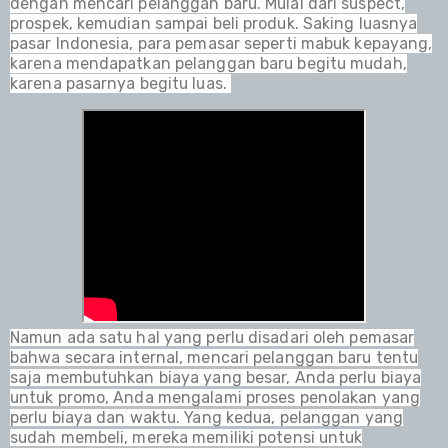
dengan mencari pelanggan baru. Mulai
dari suspect,
prospek, kemudian sampai beli produk. Saking luasnya
pasar Indonesia, para pemasar seperti mabuk kepayang,
karena mendapatkan pelanggan baru begitu mudah,
karena pasarnya begitu luas.
Namun ada satu hal yang perlu disadari oleh pemasar
bahwa secara internal, mencari pelanggan baru tentu
saja membutuhkan biaya yang besar, Anda perlu biaya
untuk promo, Anda mengalami proses penolakan yang
perlu biaya dan waktu. Yang kedua, pelanggan yang
sudah membeli, mereka memiliki potensi untuk