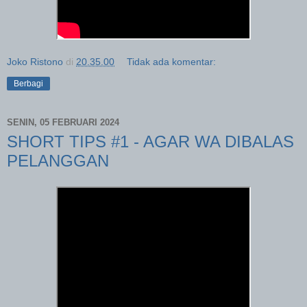
Joko Ristono
di
20.35.00
Tidak ada komentar:
Berbagi
SENIN, 05 FEBRUARI 2024
SHORT TIPS #1 - AGAR WA DIBALAS
PELANGGAN