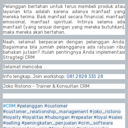
Pelanggan bertahan untuk terus membeli produk atau
layanan kita adalah karena adanya manfaat yang
mereka terima. Baik manfaat secara financial, manfaat
emosional, manfaat spiritual. Intinya selama ada
manfaat (yang sesuai dengan yang mereka butuhkan),
maka mereka akan bertahan.
Naah, selamat berpacaran dengan pelanggan Anda.
Bagaimana bila jumlah pelangganya ada ratusan ribu
bahakan jutaan? Itulah pentingnya Anda implementasi
Stragtegi CRM
Selamat mencoba
Info lengkap, Join workshop:
081 2828 335 28
Joko Ristono
- Trainer & Konsultan CRM
#CRM
#pelanggan
#customer
#customer_relationship_management
#joko_ristono
#loyalty
#loyalitas
#hubungan
#repeater
#loyal
#sales
#selling
#peningkatan_penjualan
#crm_software