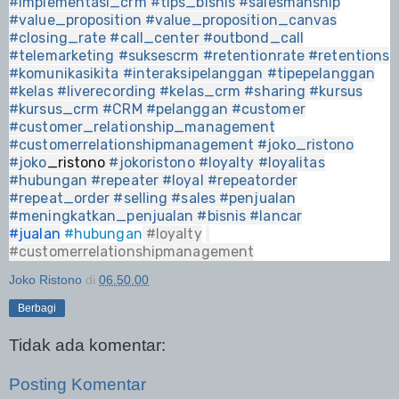
#implementasi_crm
#tips_bisnis
#salesmanship
#value_proposition
#value_proposition_canvas
#closing_rate
#call_center
#outbond_call
#telemarketing
#suksescrm
#retentionrate
#retentions
#komunikasikita
#interaksipelanggan
#tipepelanggan
#kelas
#liverecording
#kelas_crm
#sharing
#kursus
#kursus_crm
#CRM
#pelanggan
#customer
#customer_relationship_management
#customerrelationshipmanagement
#joko_ristono
#joko
_ristono
#jokoristono
#loyalty
#loyalitas
#hubungan
#repeater
#loyal
#repeatorder
#repeat_order
#selling
#sales
#penjualan
#meningkatkan_penjualan
#bisnis
#lancar
#jualan
#hubungan
#loyalty
#customerrelationshipmanagement
Joko Ristono
di
06.50.00
Berbagi
Tidak ada komentar:
Posting Komentar