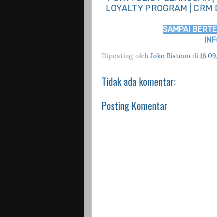
LOYALTY PROGRAM | CRM D
SAMPAI BERTE
IN
Diposting oleh
Joko Ristono
di
16.09
Tidak ada komentar:
Posting Komentar