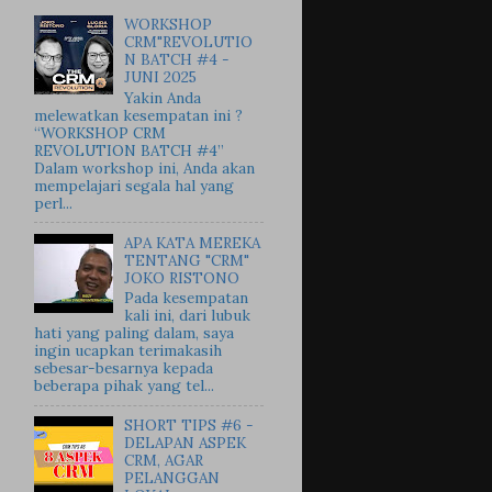
WORKSHOP
CRM"REVOLUTIO
N BATCH #4 -
JUNI 2025
Yakin Anda
melewatkan kesempatan ini ?
“WORKSHOP CRM
REVOLUTION BATCH #4”
Dalam workshop ini, Anda akan
mempelajari segala hal yang
perl...
APA KATA MEREKA
TENTANG "CRM"
JOKO RISTONO
Pada kesempatan
kali ini, dari lubuk
hati yang paling dalam, saya
ingin ucapkan terimakasih
sebesar-besarnya kepada
beberapa pihak yang tel...
SHORT TIPS #6 -
DELAPAN ASPEK
CRM, AGAR
PELANGGAN