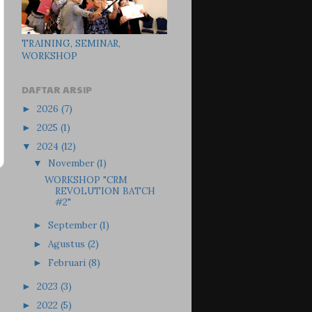
TRAINING, SEMINAR,
WORKSHOP
DAFTAR ARSIP
2026
(7)
►
2025
(1)
►
2024
(12)
▼
November
(1)
▼
WORKSHOP "CRM
REVOLUTION BATCH
#2"
September
(1)
►
Agustus
(2)
►
Februari
(8)
►
2023
(3)
►
2022
(5)
►