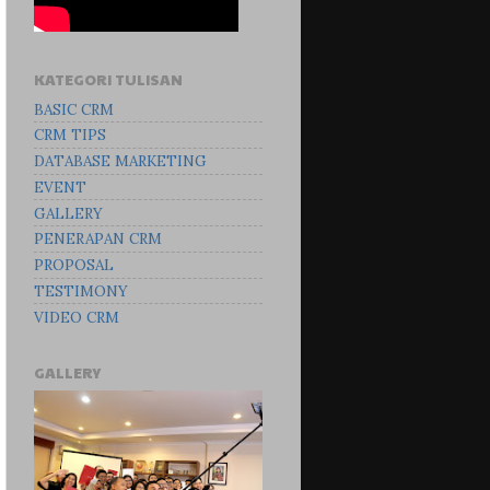
KATEGORI TULISAN
BASIC CRM
CRM TIPS
DATABASE MARKETING
EVENT
GALLERY
PENERAPAN CRM
PROPOSAL
TESTIMONY
VIDEO CRM
GALLERY