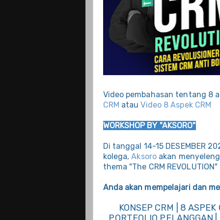
Video pembahasan tentang 8 as
CRM
atau
Video 8 Aspek CRM
WORKSHOP BY "AKSORO"
Di tanggal 14-15 DESEMBER 20
kolega,
Aksoro
akan menyelengg
thema "The CRM REVOLUTION"
Anda akan mempelajari dan me
KONSEP CRM | 8 ASPEK
PORTFOLIO PELANGGAN |