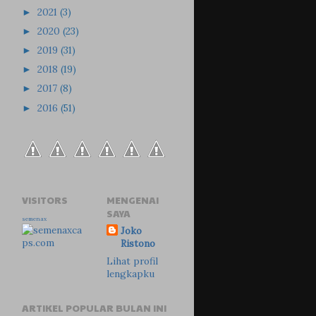
2021
(3)
►
2020
(23)
►
2019
(31)
►
2018
(19)
►
2017
(8)
►
2016
(51)
►
VISITORS
MENGENAI
SAYA
semenax
Joko
Ristono
Lihat profil
lengkapku
ARTIKEL POPULAR BULAN INI