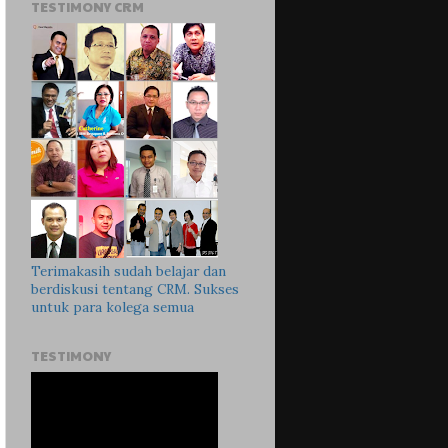
TESTIMONY CRM
Terimakasih sudah belajar dan
berdiskusi tentang CRM. Sukses
untuk para kolega semua
TESTIMONY