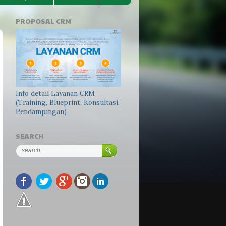
PROPOSAL CRM
Info detail Layanan CRM
(Training, Blueprint, Konsultasi,
Pendampingan)
SEARCH