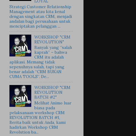
LOYAL
Strategi Customer Relationship
Management atau kita kenal
dengan singkatan CRM, menjadi
andalan bagi perusahaan untuk
menciptakan pelanggan ...
WORKSHOP "CRM
REVOLUTION"
Banyak yang “salah
kaprah” – bahwa
CRM itu adalah
aplikasi. Memang tidak
sepenuhnya salah, tapi yang
benar adalah “CRM BUKAN
CUMA TOOLS”. De...
WORKSHOP "CRM
REVOLUTION
BATCH #2"
Melihat Animo luar
biasa pada
pelaksanaan workshop CRM
REVOLUTION BATCH #1,
Berita baik untuk Anda, kami
hadirkan Workshop CRM
Revolution ba...