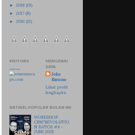
2018
(19)
►
2017
(8)
►
2016
(51)
►
VISITORS
MENGENAI
SAYA
semenax
Joko
Ristono
Lihat profil
lengkapku
ARTIKEL POPULAR BULAN INI
WORKSHOP
CRM"REVOLUTIO
N BATCH #4 -
JUNI 2025