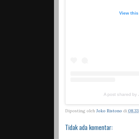
View thi
A post shared by 
Diposting oleh
Joko Ristono
di
08.33
Tidak ada komentar: