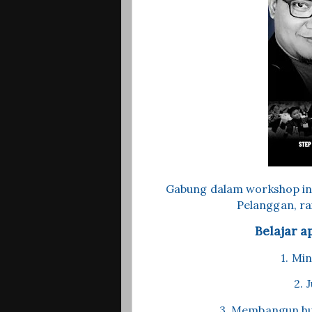
Gabung dalam workshop in
Pelanggan, ra
Belajar a
1. Mi
2. 
3. Membangun hu