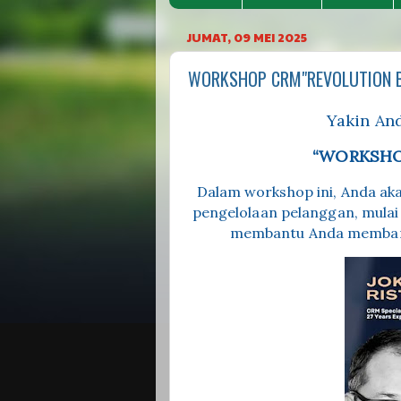
JUMAT, 09 MEI 2025
WORKSHOP CRM"REVOLUTION BA
Yakin An
“WORKSHO
Dalam workshop ini, Anda aka
pengelolaan pelanggan, mulai d
membantu Anda membang