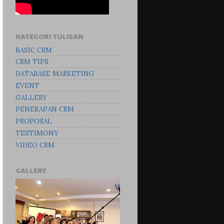
KATEGORI TULISAN
BASIC CRM
CRM TIPS
DATABASE MARKETING
EVENT
GALLERY
PENERAPAN CRM
PROPOSAL
TESTIMONY
VIDEO CRM
GALLERY