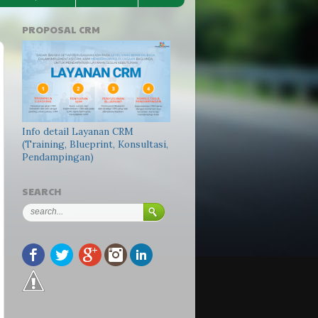
PROPOSAL CRM
Info detail Layanan CRM
(Training, Blueprint, Konsultasi,
Pendampingan)
SEARCH