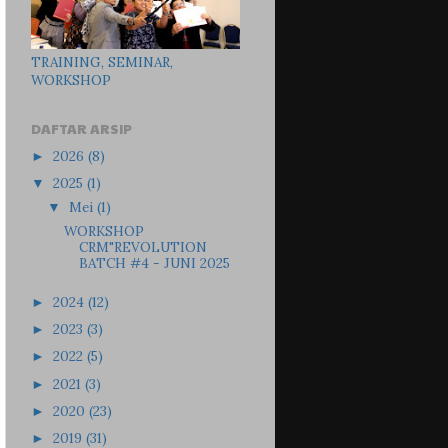
TRAINING, SEMINAR,
WORKSHOP
DAFTAR ARSIP
2026
(8)
►
2025
(1)
▼
Mei
(1)
▼
WORKSHOP
CRM"REVOLUTION
BATCH #4 - JUNI 2025
2024
(12)
►
2023
(3)
►
2022
(5)
►
2021
(3)
►
2020
(23)
►
2019
(31)
►