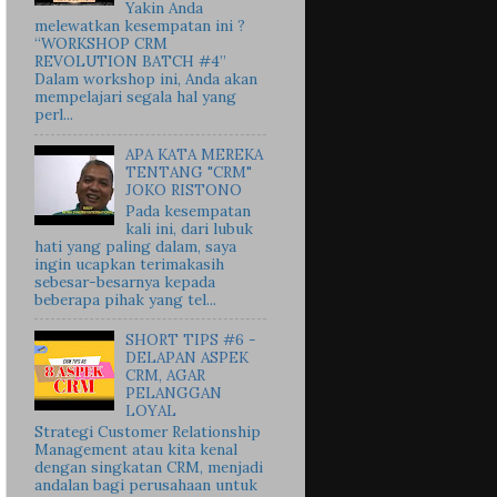
Yakin Anda
melewatkan kesempatan ini ?
“WORKSHOP CRM
REVOLUTION BATCH #4”
Dalam workshop ini, Anda akan
mempelajari segala hal yang
perl...
APA KATA MEREKA
TENTANG "CRM"
JOKO RISTONO
Pada kesempatan
kali ini, dari lubuk
hati yang paling dalam, saya
ingin ucapkan terimakasih
sebesar-besarnya kepada
beberapa pihak yang tel...
SHORT TIPS #6 -
DELAPAN ASPEK
CRM, AGAR
PELANGGAN
LOYAL
Strategi Customer Relationship
Management atau kita kenal
dengan singkatan CRM, menjadi
andalan bagi perusahaan untuk