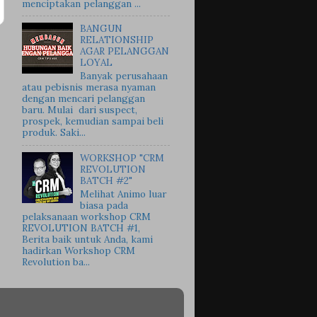
menciptakan pelanggan ...
BANGUN
RELATIONSHIP
AGAR PELANGGAN
LOYAL
Banyak perusahaan
atau pebisnis merasa nyaman
dengan mencari pelanggan
baru. Mulai dari suspect,
prospek, kemudian sampai beli
produk. Saki...
WORKSHOP "CRM
REVOLUTION
BATCH #2"
Melihat Animo luar
biasa pada
pelaksanaan workshop CRM
REVOLUTION BATCH #1,
Berita baik untuk Anda, kami
hadirkan Workshop CRM
Revolution ba...