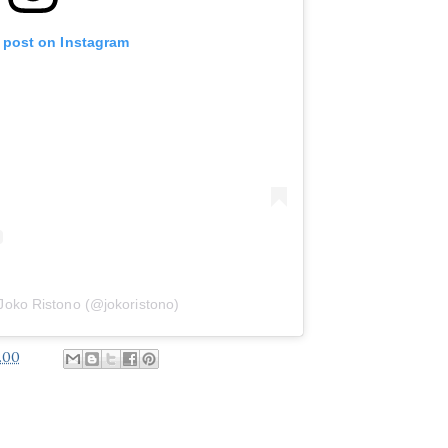
s post on Instagram
Joko Ristono (@jokoristono)
.00