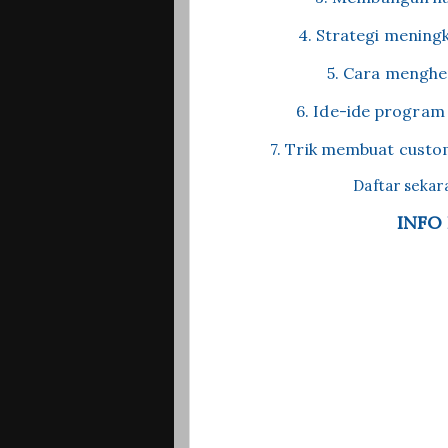
4. Strategi mening
5. Cara menghe
6. Ide-ide program
7. Trik membuat custom
Daftar sekar
INFO