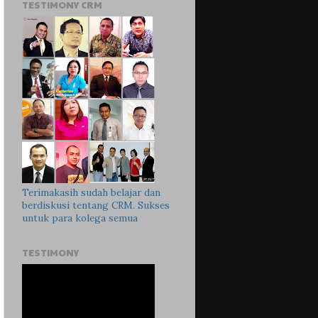
TESTIMONY CRM
Terimakasih sudah belajar dan
berdiskusi tentang CRM. Sukses
untuk para kolega semua
TESTIMONY