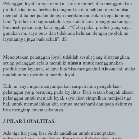
Pelanggan loyal artinya mereka terus membeli dan menggunakan
produk kita, terus berbisnis dengan kita dan bahkan mereka bisa
menjadi duta penjualan dengan merekomendasikan kepada orang
lain. “produk ini bagus sekali, saya sudah lama menggunakannya,
loe mesti pakai, rugi kalo nggak”. “Coba pakai produk yang saya
gunakan ini, saya puas dan tidak ada keluhan dengan produk ini,
layanannya juga baik sekali”, dll
Menciptakan pelanggan loyal, tidaklah sesulit yang dibayangkan,
alasan
setiap pelanggan selalu memiliki
untuk menggunakan
Alasan
produk atau layanan, selama kita bisa mengetahui
ini, maka
mudah untuk membuat mereka loyal.
Kali ini, saya ingin menyampaikan saripati ilmu pengelolaan
pelanggan yang berujung pada loyalitas. Dari sekian banyak alasan
pelanggan untuk menjadi loyal, saya akan simpulkan menjadi tiga
hal, untuk memudahkan kita semua memahami dan pada akhirnya
bisa mengimplementasikannya.
3 PILAR LOYALTITAS.
Ada tiga hal yang bisa Anda andalkan untuk menciptakan
pelanggan Loyal, yaitu Value, Brand dan Relationship. Anda