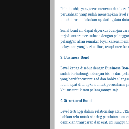
Relationship yang terus menerus dan bersifa
perusahaan yang sudah menerapkan level r
untuk terus melakukan up-dating data-data
Social bond ini dapat diperkuat dengan ca
terjadi antara perusahaan dengan pelanggan t
pelanggan akan semakin loyal karena memil
pelayanan yang berkualitas, tetapi mereka 
3. Business Bond
Level ketiga disebut dengan
Business Bon
sudah berhubungan dengan bisnis dari pel
yang bersifat customized dan bahkan langsu
lebih tepat diterapkan untuk perusahaan y
khusus untuk satu pelanggannya saja.
4.
Structural Bond
Level tertinggi dalam relationship atau C
bahkan rela untuk sharing peralatan atau 
demikian transparan dan erat. Ini sungguh