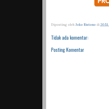
Diposting oleh
Joko Ristono
di
20.51
Tidak ada komentar:
Posting Komentar