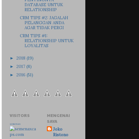
DATABASE UNTUK
RELATIONSHIP
CRM TIPS #2: JAGALAH
PELANGGAN ANDA
AGAR TIDAK PERGI
CRM TIPS #1:
RELATIONSHIP UNTUK
LOYALITAS
2018
(19)
►
2017
(8)
►
2016
(51)
►
VISITORS
MENGENAI
SAYA
semenax
Joko
Ristono