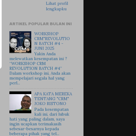
Lihat profil
lengkapku
ARTIKEL POPULAR BULAN INI
WORKSHOP
CRM"REVOLUTIO
N BATCH #4 -
JUNI 2025
Yakin Anda
melewatkan kesempatan ini ?
“WORKSHOP CRM
REVOLUTION BATCH #4”
Dalam workshop ini, Anda akan
mempelajari segala hal yang
perl...
APA KATA MEREKA
TENTANG "CRM"
JOKO RISTONO
Pada kesempatan
kali ini, dari lubuk
hati yang paling dalam, saya
ingin ucapkan terimakasih
sebesar-besarnya kepada
beberapa pihak yang tel...