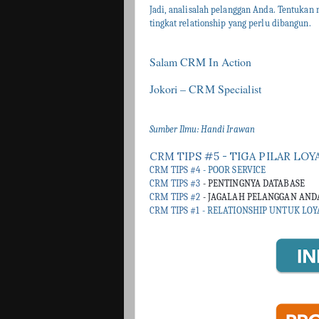
Jadi, analisalah pelanggan Anda. Tentuka
tingkat relationship yang perlu dibangun.
Salam CRM In Action
Jokori – CRM Specialist
Sumber Ilmu: Handi Irawan
CRM
TIPS #5
- TIGA PILAR LOY
CRM TIPS #4
- POOR SERVICE
CRM TIPS #3
- PENTINGNYA DATABASE
CRM TIPS #2
- JAGALAH PELANGGAN ANDA
CRM TIPS #1
- RELATIONSHIP UNTUK LOY