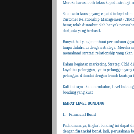
Mereka harus lebih fokus kepada strategi re
Salah satu konsep yang cepat diadopsi ole
Customer Relationship Management (CRM).
besar, telah disambut oleh banyak perusa
daripada yang berhasil.
Banyak hal yang membuat perusahaan gaga
tanpa didahului dengan strategi.
Mereka se
memahami strategi relationship yang akan
Dalam kegiatan marketing, Strategi CRM d
Loyalitas pelanggan,
yaitu pelanggan yang 
pelanggan ditandai dengan lemah kuatnya i
Kali ini saya akan membahas, level hubunga
bonding yang kuat.
EMPAT LEVEL BONDING
1.
Financial Bond
Pada dasarnya, tingkat bonding ini dapat d
dengan
financial bond
. Jadi, perusahaan 