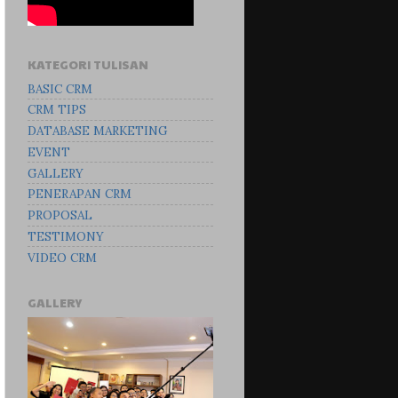
KATEGORI TULISAN
BASIC CRM
CRM TIPS
DATABASE MARKETING
EVENT
GALLERY
PENERAPAN CRM
PROPOSAL
TESTIMONY
VIDEO CRM
GALLERY