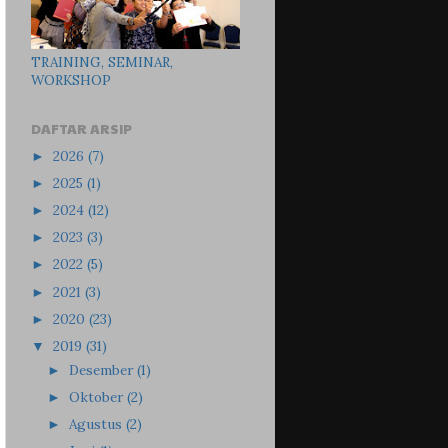
TRAINING, SEMINAR,
WORKSHOP
DAFTAR ARSIP
2026
(7)
►
2025
(1)
►
2024
(12)
►
2023
(3)
►
2022
(5)
►
2021
(3)
►
2020
(23)
►
2019
(31)
▼
Desember
(1)
►
Oktober
(2)
►
Agustus
(2)
►