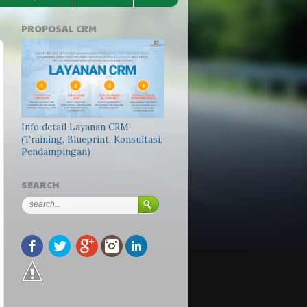
PROPOSAL CRM
Info detail Layanan CRM
(Training, Blueprint, Konsultasi,
Pendampingan)
SEARCH