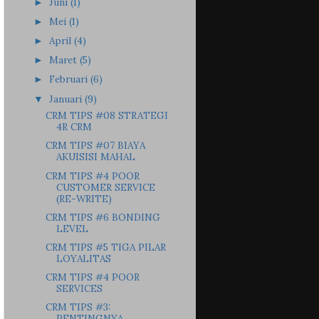
Juni
(1)
►
Mei
(1)
►
April
(4)
►
Maret
(5)
►
Februari
(6)
►
Januari
(9)
▼
CRM TIPS #08 STRATEGI
4R CRM
CRM TIPS #07 BIAYA
AKUISISI MAHAL
CRM TIPS #4 POOR
CUSTOMER SERVICE
(RE-WRITE)
CRM TIPS #6 BONDING
LEVEL
CRM TIPS #5 TIGA PILAR
LOYALITAS
CRM TIPS #4 POOR
SERVICES
CRM TIPS #3:
PENTINGNYA