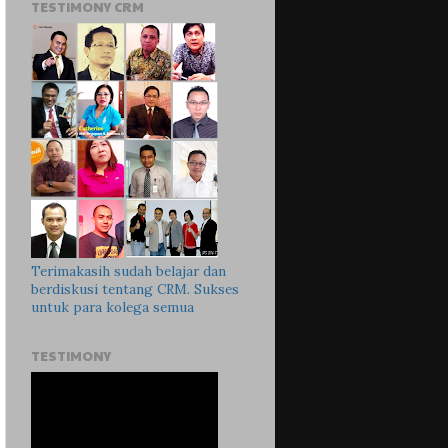
TESTIMONY CRM
Terimakasih sudah belajar dan
berdiskusi tentang CRM. Sukses
untuk para kolega semua
TESTIMONY