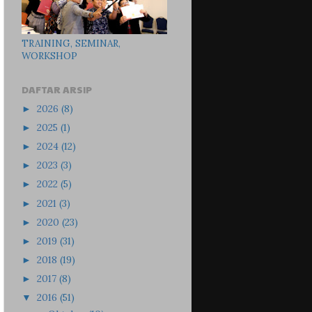
TRAINING, SEMINAR,
WORKSHOP
DAFTAR ARSIP
2026
(8)
►
2025
(1)
►
2024
(12)
►
2023
(3)
►
2022
(5)
►
2021
(3)
►
2020
(23)
►
2019
(31)
►
2018
(19)
►
2017
(8)
►
2016
(51)
▼