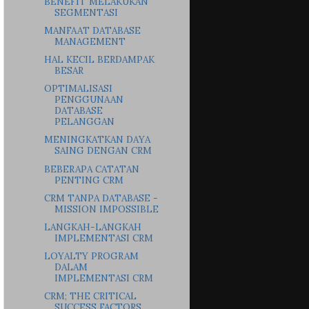
BENEFIT MELAKUKAN
SEGMENTASI
MANFAAT DATABASE
MANAGEMENT
HAL KECIL BERDAMPAK
BESAR
OPTIMALISASI
PENGGUNAAN
DATABASE
PELANGGAN
MENINGKATKAN DAYA
SAING DENGAN CRM
BEBERAPA CATATAN
PENTING CRM
CRM TANPA DATABASE -
MISSION IMPOSSIBLE
LANGKAH-LANGKAH
IMPLEMENTASI CRM
LOYALTY PROGRAM
DALAM
IMPLEMENTASI CRM
CRM; THE CRITICAL
SUCCESS FACTORS