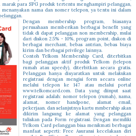
u marak para SPG produk tertentu menghampiri pelanggan,
menanyakan nama dan nomer telepon, ya tentu ini dalam
pelanggan.
Dengan membership program, biasanya
perusahaan memberikan berbagai benefit yang
tidak di dapat pelanggan non membership, mulai
dari diskon 2.5% - 10%, program point, diskon di
berbagai merchant, bebas antrian, bebas biaya
kirim dan berbagai privilege lainnya.
Contoh Telkom Membership Card, diterbitkan
bagi pelanggan aktif produk Telkom (telepon
rumah atau speedy), diterbitkan secara gratis.
Pelanggan hanya disyaratkan untuk melakukan
registrasi dengan mengisi form secara online
melalui telepon ke 147 atau melalui portal
www.telkomcard.com. Data yang diinput saat
registrasi adalah: nomor telepon (rumah), nama,
alamat, nomer handpone, alamat email,
pekerjaan. dan selanjutnya kartu mmbership akan
dikirim langsung ke alamat yang pelanggan
tuliskan pada Form registrasi. Dengan memiliki
Telkom Card pelanggan bisa menikmati berbagai
manfaat seperti: Free Asuransi kecelakaan diri