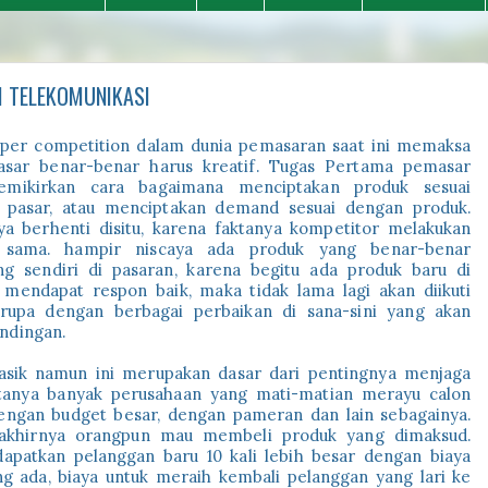
I TELEKOMUNIKASI
yper competition dalam dunia pemasaran saat ini memaksa
sar benar-benar harus kreatif. Tugas Pertama pemasar
emikirkan cara bagaimana menciptakan produk sesuai
 pasar, atau menciptakan demand sesuai dengan produk.
ya berhenti disitu, karena faktanya kompetitor melakukan
 sama. hampir niscaya ada produk yang benar-benar
g sendiri di pasaran, karena begitu ada produk baru di
 mendapat respon baik, maka tidak lama lagi akan diikuti
rupa dengan berbagai perbaikan di sana-sini yang akan
ndingan.
lasik namun ini merupakan dasar dari pentingnya menjaga
tanya banyak perusahaan yang mati-matian merayu calon
ngan budget besar, dengan pameran dan lain sebagainya.
n akhirnya orangpun mau membeli produk yang dimaksud.
patkan pelanggan baru 10 kali lebih besar dengan biaya
 ada, biaya untuk meraih kembali pelanggan yang lari ke