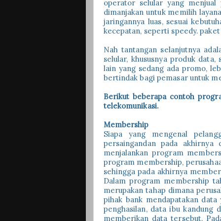
operator selular yang menjual
dimanjakan untuk memilih layana
jaringannya luas, sesuai kebutu
kecepatan, seperti speedy. pake
Nah tantangan selanjutnya adal
selular, khususnya produk data,
lain yang sedang ada promo, leb
bertindak bagi pemasar untuk m
Berikut beberapa contoh program
telekomunikasi.
Membership
Siapa yang mengenal pelangg
persaingandan pada akhirnya 
menjalankan program membershi
program membership, perusahaa
sehingga pada akhirnya memberi
Dalam program membership tahap
merupakan tahap dimana perusa
pihak bank mendapatakan data y
penghasilan, data ibu kandung d
memberikan data tersebut. Pada