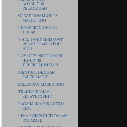
LOYALITAS
PELANGGAN
GREAT COMMUNITY
MARKETING
PEMASARAN GETOK
TULAR
7 HAL YANG MEMBUAT
PELANGGAN JATUH
HATI
LOYALTY PROGRAM DI
INDUSTRI
TELEKOMUNIKASI
MENJUAL DENGAN
SALES MAGIC
SALES DAN MARKETING
TRANSAKSIONAL
RELATIONSHIP
BAGAIMANA CARA KERJA
CRM
LIMA KOMPONEN DALAM
DATABASE