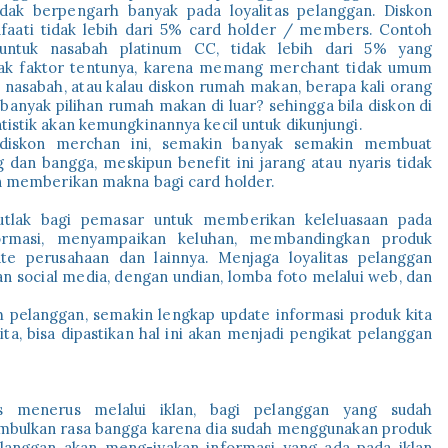
tidak berpengarh banyak pada loyalitas pelanggan. Diskon
faati tidak lebih dari 5% card holder / members. Contoh
untuk nasabah platinum CC, tidak lebih dari 5% yang
yak faktor tentunya, karena memang merchant tidak umum
 nasabah, atau kalau diskon rumah makan, berapa kali orang
banyak pilihan rumah makan di luar? sehingga bila diskon di
istik akan kemungkinannya kecil untuk dikunjungi.
 diskon merchan ini, semakin banyak semakin membuat
dan bangga, meskipun benefit ini jarang atau nyaris tidak
an memberikan makna bagi card holder.
tlak bagi pemasar untuk memberikan keleluasaan pada
ormasi, menyampaikan keluhan, membandingkan produk
te perusahaan dan lainnya. Menjaga loyalitas pelanggan
n social media, dengan undian, lomba foto melalui web, dan
h pelanggan, semakin lengkap update informasi produk kita
ita, bisa dipastikan hal ini akan menjadi pengikat pelanggan
s menerus melalui iklan, bagi pelanggan yang sudah
bulkan rasa bangga karena dia sudah menggunakan produk
elanggan akan meng-iyakan informasi yang ada pada iklan