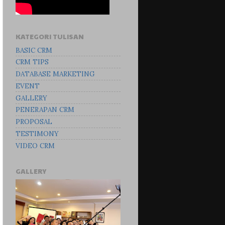
KATEGORI TULISAN
BASIC CRM
CRM TIPS
DATABASE MARKETING
EVENT
GALLERY
PENERAPAN CRM
PROPOSAL
TESTIMONY
VIDEO CRM
GALLERY