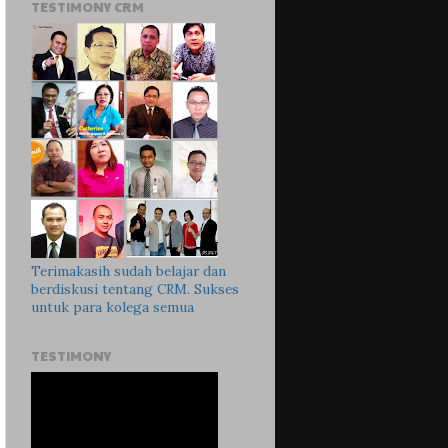
TESTIMONY CRM
Terimakasih sudah belajar dan
berdiskusi tentang CRM. Sukses
untuk para kolega semua
TESTIMONY