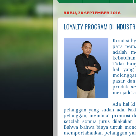
RABU, 28 SEPTEMBER 2016
LOYALTY PROGRAM DI INDUSTR
Kondisi h
para pema
adalah m
kebutuhan
Tidak han
hal yang
melenggan
pasar dan
produk se
menjadi ta
Ada hal k
pelanggan yang sudah ada. Fak
pelanggan, membuat promosi de
setelah semua jurus dilakuka
Bahwa bahwa biaya untuk menda
mempertahankan pelanggan yang