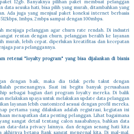
 paket 12gb. Banyaknya pilihan paket membuat pelanggan
n data sesuka hati, bisa pilih yang murah, ditambahkan yang
han. Ada juga yang menjual paket koneksi internet berbasis
t 512kbps, 1mbps, 2mbps sampai dengan 100mbps.
ah menjaga pelanggan agar churn rate rendah. Di industri
 sangat rentan dengan churn, pelanggan beralih ke layanan
ih murah, lebih cepat. diperlukan kreatifitas dan kecepatan
enjaga para pelanggannya.
 retensi "loyalty program" yang bisa dijalankan di bisnis
an dengan baik, maka dia tidak perlu takut dengan
dialah pemenangnya. Saat ini begitu banyak perusahaan
p sebagai bagian dari program loyalty mereka. Di balik
n melakukan upaya untuk melakukan update data pelanggan
kan layanan lebih customized sesuai dengan profil mereka.
 pertama yang dilakukan adalah registrasi, kegiatan ini
haan menapatkan data penting pelanggan. Lihat bagaimana
ang sangat detail tentang calon nasabahnya, bahkan data
an data-data privacy lainnya. dan dengan senang hati kita
 akhirnya betapa Bank sangat mengenal kita. Di mal-mal,