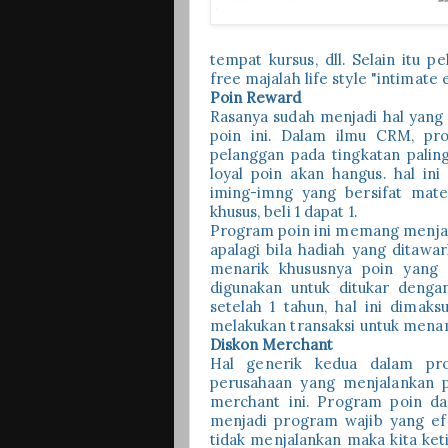
tempat kursus, dll. Selain itu
free majalah life style "intimate
Poin Reward
Rasanya sudah menjadi hal yang
poin ini. Dalam ilmu CRM, pr
pelanggan pada tingkatan palin
loyal poin akan hangus. hal in
iming-imng yang bersifat mater
khusus, beli 1 dapat 1.
Program poin ini memang menjadi
apalagi bila hadiah yang ditaw
menarik khususnya poin yang d
digunakan untuk ditukar dengan
setelah 1 tahun, hal ini dima
melakukan transaksi untuk menam
Diskon Merchant
Hal generik kedua dalam pro
perusahaan yang menjalankan 
merchant ini. Program poin da
menjadi program wajib yang efe
tidak menjalankan maka kita ket