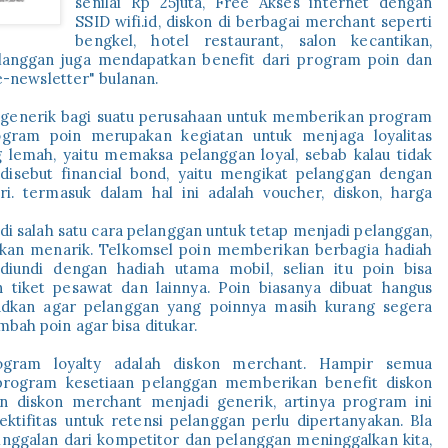
senilai Rp 25juta, Free Akses internet dengan
SSID wifi.id, diskon di berbagai merchant seperti
bengkel, hotel restaurant, salon kecantikan,
 pelanggan juga mendapatkan benefit dari program poin dan
 e-newsletter" bulanan.
 generik bagi suatu perusahaan untuk memberikan program
ogram poin merupakan kegiatan untuk menjaga loyalitas
g lemah, yaitu memaksa pelanggan loyal, sebab kalau tidak
i disebut financial bond, yaitu mengikat pelanggan dengan
i. termasuk dalam hal ini adalah voucher, diskon, harga
 salah satu cara pelanggan untuk tetap menjadi pelanggan,
arkan menarik. Telkomsel poin memberikan berbagia hadiah
iundi dengan hadiah utama mobil, selian itu poin bisa
 tiket pesawat dan lainnya. Poin biasanya dibuat hangus
ksudkan agar pelanggan yang poinnya masih kurang segera
bah poin agar bisa ditukar.
gram loyalty adalah diskon merchant. Hampir semua
program kesetiaan pelanggan memberikan benefit diskon
n diskon merchant menjadi generik, artinya program ini
ktifitas untuk retensi pelanggan perlu dipertanyakan. Bla
inggalan dari kompetitor dan pelanggan meninggalkan kita,