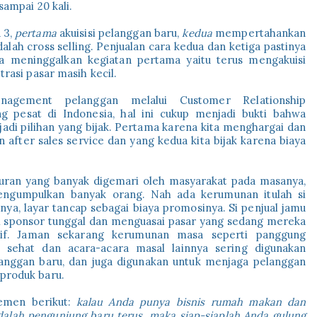
sampai 20 kali.
 3,
pertama
akuisisi pelanggan baru,
kedua
mempertahankan
dalah cross selling. Penjualan cara kedua dan ketiga pastinya
npa meninggalkan kegiatan pertama yaitu terus mengakuisi
trasi pasar masih kecil.
agement pelanggan melalui Customer Relationship
pesat di Indonesia, hal ini cukup menjadi bukti bahwa
di pilihan yang bijak. Pertama karena kita menghargai dan
fter sales service dan yang kedua kita bijak karena biaya
iburan yang banyak digemari oleh masyarakat pada masanya,
ngumpulkan banyak orang. Nah ada kerumunan itulah si
nya, layar tancap sebagai biaya promosinya. Si penjual jamu
ai sponsor tunggal dan menguasai pasar yang sedang mereka
ktif. Jaman sekarang kerumunan masa seperti panggung
 sehat dan acara-acara masal lainnya sering digunakan
anggan baru, dan juga digunakan untuk menjaga pelanggan
produk baru.
temen berikut:
kalau Anda punya bisnis rumah makan dan
alah pengunjung baru terus, maka siap-siaplah Anda gulung