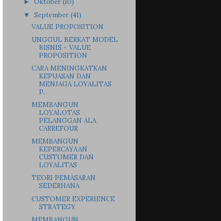
Oktober
(10)
►
September
(41)
▼
VALUE PROPOSITION
UNGGUL BERKAT MODEL
BISNIS - VALUE
PROPOSITION
CARA MENINGKATKAN
KEPUASAN DAN
MENJAGA LOYALITAS
P...
MEMBANGUN
LOYALOTAS
PELANGGAN ALA
CARREFOUR
MEMBANGUN
KEPERCAYAAN
CUSTOMER DAN
LOYALITAS
TEORI PEMASARAN
SEDERHANA
CUSTOMER EXPERIENCE
STRATEGY
MEMBANGUN