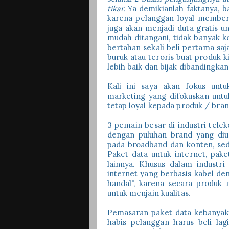
tikar.
Ya demikianlah faktanya, b
karena pelanggan loyal memberi
juga akan menjadi duta gratis 
mudah ditangani, tidak banyak 
bertahan sekali beli pertama saj
buruk atau teroris buat produk 
lebih baik dan bijak dibanding
Kali ini saya akan fokus untu
marketing yang difokuskan unt
tetap loyal kepada produk / bran
3 pemain besar di industri telek
dengan puluhan brand yang diu
pada broadband dan konten, seda
Paket data untuk internet, pak
lainnya. Khusus dalam industri
internet yang berbasis kabel de
handal", karena secara produk
untuk menjain kualitas.
Pemasaran paket data kebanyaka
habis pelanggan harus beli la