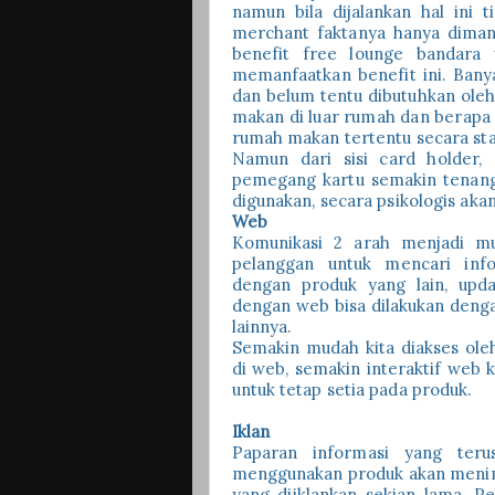
namun bila dijalankan hal ini 
merchant faktanya hanya diman
benefit free lounge bandara 
memanfaatkan benefit ini. Ban
dan belum tentu dibutuhkan oleh
makan di luar rumah dan berapa 
rumah makan tertentu secara stat
Namun dari sisi card holder,
pemegang kartu semakin tenang 
digunakan, secara psikologis ak
Web
Komunikasi 2 arah menjadi mu
pelanggan untuk mencari inf
dengan produk yang lain, upda
dengan web bisa dilakukan denga
lainnya.
Semakin mudah kita diakses ole
di web, semakin interaktif web k
untuk tetap setia pada produk.
Iklan
Paparan informasi yang teru
menggunakan produk akan menim
yang diiklankan sekian lama. P