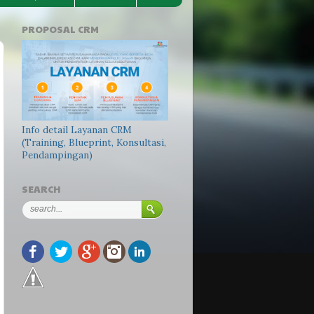
PROPOSAL CRM
Info detail Layanan CRM
(Training, Blueprint, Konsultasi,
Pendampingan)
SEARCH