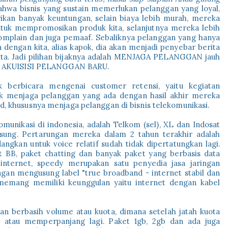
ahwa bisnis yang sustain memerlukan pelanggan yang loyal,
kan banyak keuntungan, selain biaya lebih murah, mereka
untuk mempromosikan produk kita, selanjutnya mereka lebih
komplain dan juga pemaaf. Sebaliknya pelanggan yang hanya
a dengan kita, alias kapok, dia akan menjadi penyebar berita
kita. Jadi pilihan bijaknya adalah MENJAGA PELANGGAN jauh
kan AKUISISI PELANGGAN BARU.
k berbicara mengenai customer retensi, yaitu kegiatan
uk menjaga pelanggan yang ada dengan hasil akhir mereka
d, khususnya menjaga pelanggan di bisnis telekomunikasi.
omunikasi di indonesia, adalah Telkom (sel), XL dan Indosat
sung. Pertarungan mereka dalam 2 tahun terakhir adalah
ngkan untuk voice relatif sudah tidak dipertatungkan lagi.
et BB, paket chatting dan banyak paket yang berbasis data
 internet, speedy merupakan satu penyedia jasa jaringan
ngan mengusung label "true broadband - internet stabil dan
 memang memiliki keunggulan yaitu internet dengan kabel
n berbasih volume atau kuota, dimana setelah jatah kuota
gi atau memperpanjang lagi. Paket 1gb, 2gb dan ada juga