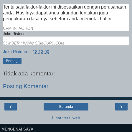
Tentu saja faktor-faktor ini disesuaikan dengan perusahaan
anda. Hasilnya dapat anda ukur dan tentukan juga
pengukuran dasarnya sebelum anda memulai hal ini.
CRM INI ACTION
Joko Ristono
SUMBER : WWW.CRMGURU.COM
Joko Ristono
di
18.13.00
Berbagi
Tidak ada komentar:
Posting Komentar
‹
›
Beranda
Lihat versi web
MENGENAI SAYA