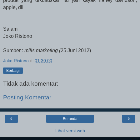
produk yang dikultuskan itu yah kayak harley davidson,
apple, dll
Salam
Joko Ristono
Sumber :
milis marketing (
25 Juni 2012)
Joko Ristono
di
01.30.00
Berbagi
Tidak ada komentar:
Posting Komentar
‹
›
Beranda
Lihat versi web